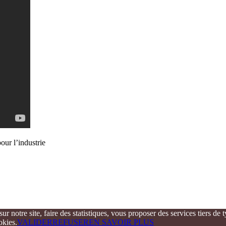
our l’industrie
sur notre site, faire des statistiques, vous proposer des services tiers 
okies.
VALIDER
REFUSER
EN SAVOIR PLUS