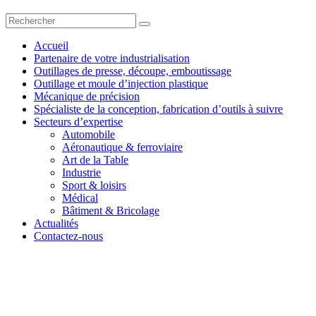
Accueil
Partenaire de votre industrialisation
Outillages de presse, découpe, emboutissage
Outillage et moule d’injection plastique
Mécanique de précision
Spécialiste de la conception, fabrication d’outils à suivre
Secteurs d’expertise
Automobile
Aéronautique & ferroviaire
Art de la Table
Industrie
Sport & loisirs
Médical
Bâtiment & Bricolage
Actualités
Contactez-nous