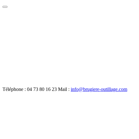
Toggle
navigation
Téléphone : 04 73 80 16 23
Mail :
info@brugiere-outillage.com